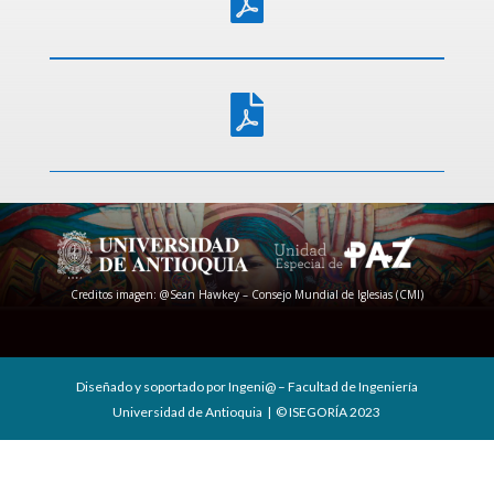


Creditos imagen: @Sean Hawkey – Consejo Mundial de Iglesias (CMI)
Diseñado y soportado por Ingeni@ – Facultad de Ingeniería
Universidad de Antioquia | © ISEGORÍA 2023