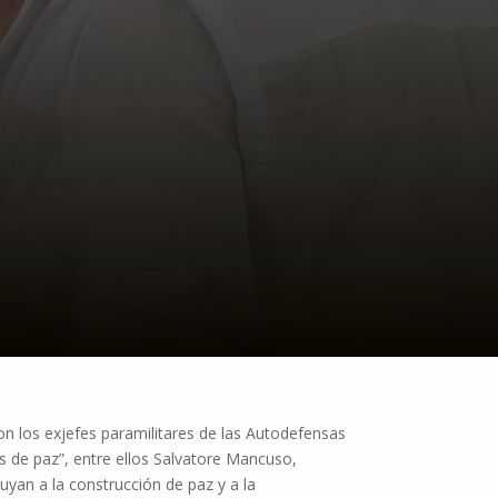
con los exjefes paramilitares de las Autodefensas
 de paz”, entre ellos Salvatore Mancuso,
buyan a la construcción de paz y a la