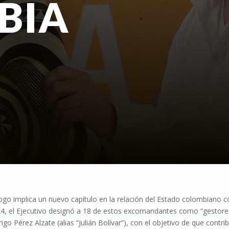
BIA
álogo implica un nuevo capítulo en la relación del Estado colombiano 
, el Ejecutivo designó a 18 de estos excomandantes como “gestores
go Pérez Alzate (alias “Julián Bolívar”), con el objetivo de que contri