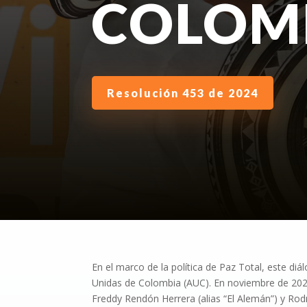
COLOM
Resolución 453 de 2024
En el marco de la política de Paz Total, este di
Unidas de Colombia (AUC). En noviembre de 2024
Freddy Rendón Herrera (alias “El Alemán”) y Rodri