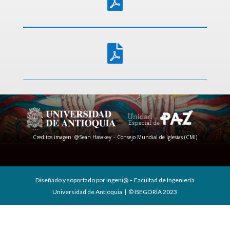


Creditos imagen: @Sean Hawkey – Consejo Mundial de Iglesias (CMI)
Diseñado y soportado por Ingeni@ – Facultad de Ingeniería
Universidad de Antioquia | © ISEGORÍA 2023