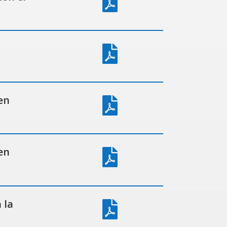


en

en

 la
