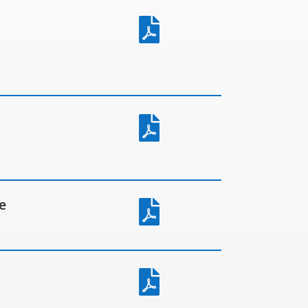


e

