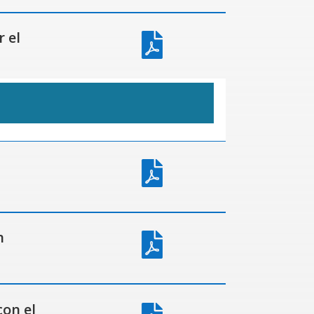
 el


n

on el