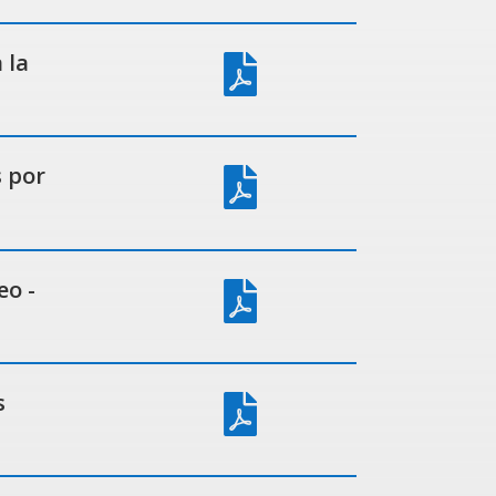
 la

 por

eo -

s
