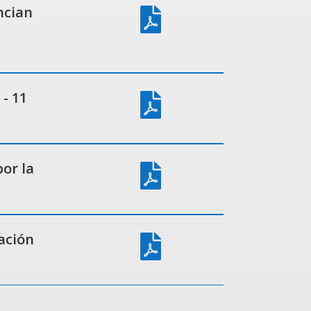
ncian

- 11

or la

ación
