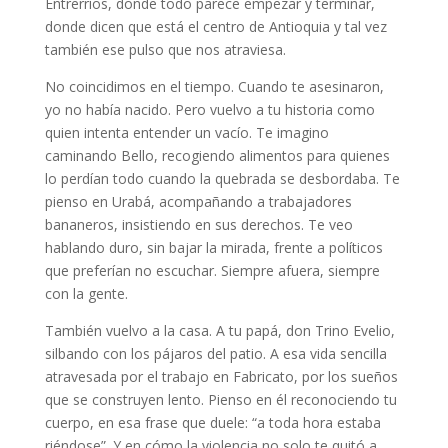
Entrerríos, donde todo parece empezar y terminar,
donde dicen que está el centro de Antioquia y tal vez
también ese pulso que nos atraviesa.
No coincidimos en el tiempo. Cuando te asesinaron,
yo no había nacido. Pero vuelvo a tu historia como
quien intenta entender un vacío. Te imagino
caminando Bello, recogiendo alimentos para quienes
lo perdían todo cuando la quebrada se desbordaba. Te
pienso en Urabá, acompañando a trabajadores
bananeros, insistiendo en sus derechos. Te veo
hablando duro, sin bajar la mirada, frente a políticos
que preferían no escuchar. Siempre afuera, siempre
con la gente.
También vuelvo a la casa. A tu papá, don Trino Evelio,
silbando con los pájaros del patio. A esa vida sencilla
atravesada por el trabajo en Fabricato, por los sueños
que se construyen lento. Pienso en él reconociendo tu
cuerpo, en esa frase que duele: “a toda hora estaba
riéndose”. Y en cómo la violencia no solo te quitó a