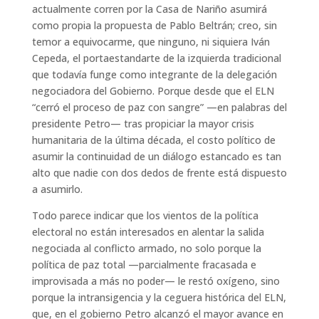
actualmente corren por la Casa de Nariño asumirá
como propia
la propuesta de
Pablo
Beltrán
;
creo
, sin
temor a equivocarme, que
ninguno, ni siquiera
Iván
Cepeda,
el
portaestandarte
de la izquierda tradicional
que
todavía funge
como
integrante de la delegación
negociadora
del Gobierno.
Porque d
esde que el ELN
“cerr
ó
el proceso de paz con sangre” —en palabras del
presidente Petro— tras propiciar la mayor crisis
humanitaria de la última década, el costo político de
asumir la continuidad de un diálogo estancado
es tan
alto que nadie con dos dedos de frente
está
dispuesto
a asumirlo.
Todo parece indicar que los vientos de la política
electoral no están interesados en alentar la salida
negociada al conflicto
armado, no solo porque la
política de paz total —parcialmente fracasada e
improvisada a más no poder— le restó oxígeno, sino
porque la intransigencia y
la
ceguera histórica del ELN,
que, en el gobierno Petro alcanzó
el mayor avance en