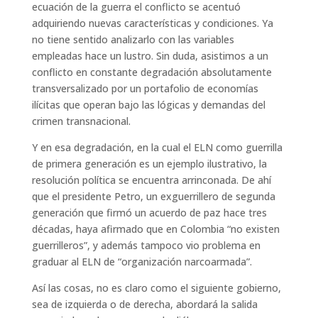
ecuación de la guerra el conflicto se acentuó
adquiriendo nuevas características y condiciones.
Ya
no
tiene sentido
analizar
lo
con las variables
empleadas hace un lustro.
Sin duda,
asistimos a un
conflicto
en
constante
degradación
absolutamente
transversalizado
por
un portafolio de
economías
ilícitas que opera
n
bajo la
s
lógica
s y demandas
del
crimen transnacional.
Y en esa degradación, en la cual el ELN como guerrilla
de primera generación es un ejemplo ilustrativo, la
resolución política se encuentra arrinconada. De ahí
que el presidente Petro, un exguerrillero de segunda
generación que firmó un acuerdo de paz hace tres
décadas, haya afirmado que en Colombia “no existen
guerrilleros”
,
y
además
tampoco
vio
problema en
graduar al ELN de “organización narcoarmada”.
Así las cosas, no es claro como el siguiente gobierno,
sea de izquierda o de derecha, abordará la salida