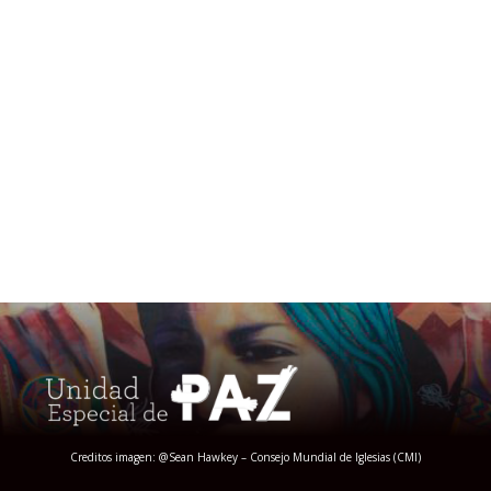
Creditos imagen: @Sean Hawkey – Consejo Mundial de Iglesias (CMI)