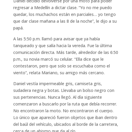
Daniel decidió devolverse por una moto para poder
regresar a Medellín a dictar clase. “Yo no me puedo
quedar, los muchachos están en parciales… yo tengo
que dar clase mañana a las 8 de la noche”, le dijo a su
papá.
A las 5:50 p.m. llamó para avisar que ya había
tanqueado y que salía hacia la vereda. Fue la última
comunicación directa. Más tarde, alrededor de las 6:50
p.m., su novia marcó su celular. “Ella dice que le
contestaron, pero que solo se escuchaba como el
viento”, relata Mariano, su amigo más cercano.
Daniel vestía impermeable gris, camiseta gris,
sudadera negra y botas. Llevaba un bolso negro con
sus pertenencias. Nunca llegó. Al día siguiente
comenzaron a buscarlo por la ruta que debía recorrer.
No encontraron la moto. No encontraron el cuerpo.
Lo único que apareció fueron objetos que iban dentro
del baúl del vehículo, ubicados al borde de la carretera,
cerca de un abismo que da al río.