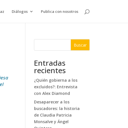
paz
Diálogos
Publica con nosotros
Buscar
Entradas
recientes
iesa
¿Quién gobierna a los
el
excluidos?: Entrevista
con Alex Diamond
Desaparecer a los
buscadores: la historia
de Claudia Patricia
Monsalve y Ángel