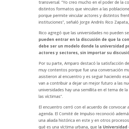
transversal. “Yo creo mucho en el poder de la c
distintos formatos que vinculen a las poblacio
porque permite vincular actores y distintos frente
instituciones”, señaló Jorge Andrés Rico Zapata
Rico agregó que las universidades no pueden se
pueden entrar en la discusión de que la con
debe ser un modelo donde la universidad pr
actores y sectores, sin importar su discusión
Por su parte, Amparo destacó la satisfacción d
muy contentos porque fue una conversación muy
asistieron al encuentro y es seguir haciendo esa
van a contribuir a dejar un mejor futuro a las n
universidades hay una semillita en el tema de l
las víctimas”.
El encuentro cerró con el acuerdo de convocar 
agenda. El Comité de Impulso reconoció además 
una aliada histórica en este y en otros proceso
qué es una víctima urbana, que l
a Universidad