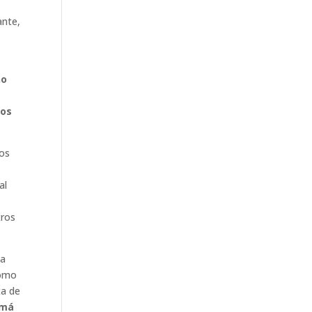
ante,
no
tos
os
al
tros
la
como
ta de
amá