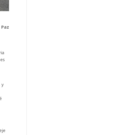
 Paz
ria
 es
 y
é
eje