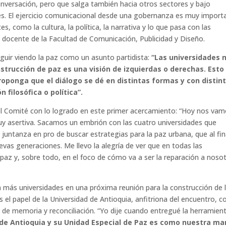
onversación, pero que salga también hacia otros sectores y bajo
nes. El ejercicio comunicacional desde una gobernanza es muy import
s, como la cultura, la política, la narrativa y lo que pasa con las
, docente de la Facultad de Comunicación, Publicidad y Diseño.
guir viendo la paz como un asunto partidista:
“Las universidades 
strucción de paz es una visión de izquierdas o derechas. Esto
oponga que el diálogo se dé en distintas formas y con distin
 filosófica o política”.
el Comité con lo logrado en este primer acercamiento:
“Hoy nos vam
 asertiva. Sacamos un embrión con las cuatro universidades que
 juntanza en pro de buscar estrategias para la paz urbana, que al fin
uevas generaciones. Me llevo la alegría de ver que en todas las
a paz y, sobre todo, en el foco de cómo va a ser la reparación a noso
a más universidades en una próxima reunión para la construcción de 
el papel de la Universidad de Antioquia, anfitriona del encuentro, 
s de memoria y reconciliación. “Yo dije cuando entregué la herramien
 de Antioquia y su Unidad Especial de Paz es como nuestra m