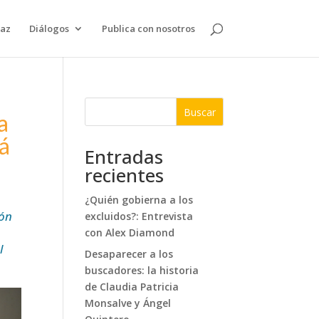
paz
Diálogos
Publica con nosotros
Buscar
a
rá
Entradas
recientes
¿Quién gobierna a los
ión
excluidos?: Entrevista
con Alex Diamond
l
Desaparecer a los
buscadores: la historia
de Claudia Patricia
Monsalve y Ángel